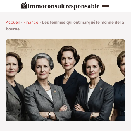
Immoconsultresponsable
📰
Accueil
›
Finance
›
Les femmes qui ont marqué le monde de la
bourse