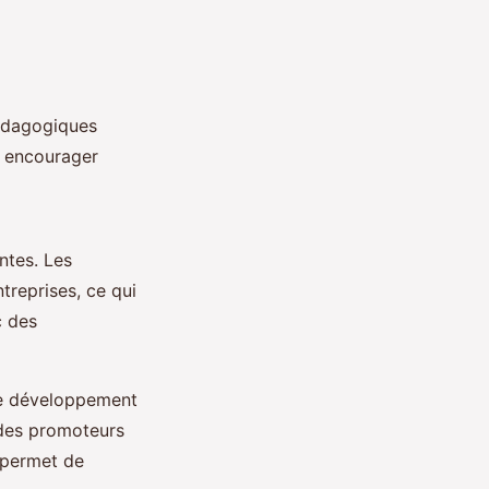
pédagogiques
r encourager
ntes. Les
treprises, ce qui
c des
 de développement
t des promoteurs
r permet de