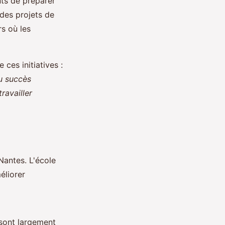
ts de préparer
 des projets de
rs où les
ces initiatives :
du succès
ravailler
Nantes. L'école
éliorer
sont largement