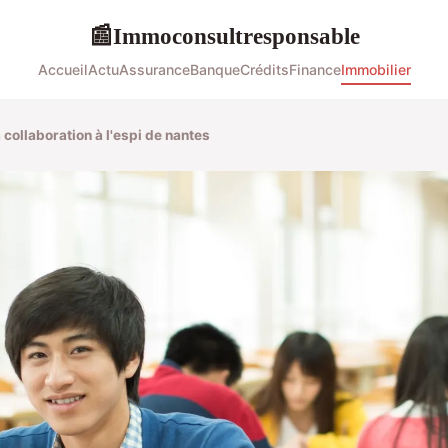
Immoconsultresponsable
📰
Accueil
Actu
Assurance
Banque
Crédits
Finance
Immobilier
collaboration à l'espi de nantes