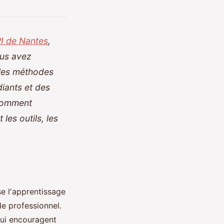
I de Nantes
,
ous avez
 les méthodes
iants et des
 comment
les outils, les
se l'apprentissage
e professionnel.
 qui encouragent