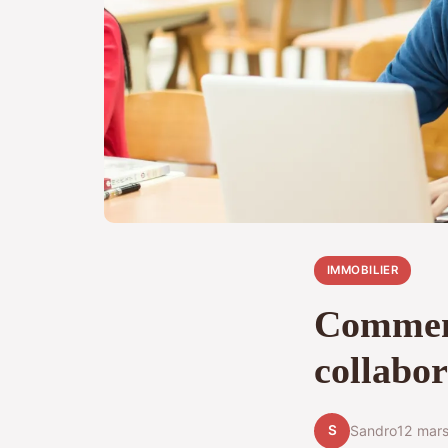
IMMOBILIER
Comment
collabor
S
Sandro
12 mar