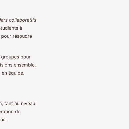
iers collaboratifs
tudiants à
s pour résoudre
ts groupes pour
cisions ensemble,
r en équipe.
n, tant au niveau
oration de
nel.