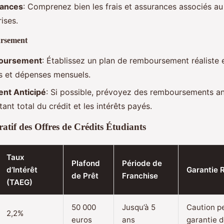
rances
: Comprenez bien les frais et assurances associés au
rises.
rsement
boursement
: Établissez un plan de remboursement réaliste
s et dépenses mensuels.
nt Anticipé
: Si possible, prévoyez des remboursements an
ant total du crédit et les intérêts payés.
tif des Offres de Crédits Étudiants
Taux
Plafond
Période de
d’Intérêt
Garantie 
de Prêt
Franchise
(TAEG)
50 000
Jusqu’à 5
Caution p
2,2%
euros
ans
garantie d