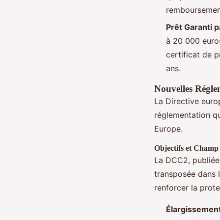
remboursemen
Prêt Garanti pa
à 20 000 euros
certificat de 
ans.
Nouvelles Régle
La Directive eur
réglementation q
Europe.
Objectifs et Champ
La DCC2, publiée 
transposée dans l
renforcer la prot
Élargissement