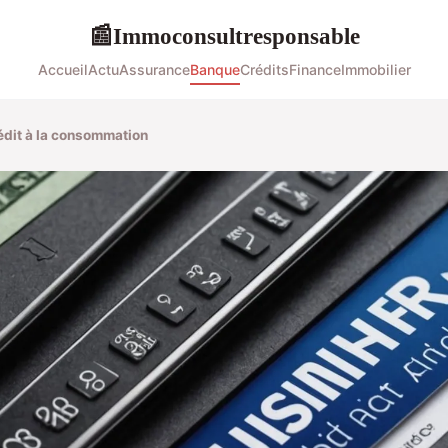
Immoconsultresponsable
📰
Accueil
Actu
Assurance
Banque
Crédits
Finance
Immobilier
rédit à la consommation