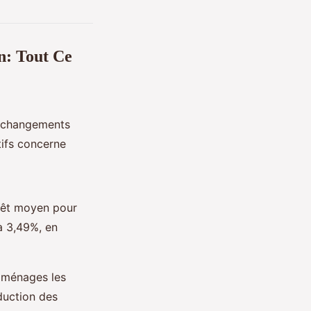
n: Tout Ce
t changements
atifs concerne
érêt moyen pour
 à 3,49%, en
s ménages les
duction des