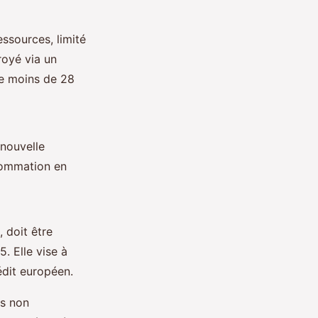
essources, limité
royé via un
 de moins de 28
nouvelle
sommation en
 doit être
. Elle vise à
édit européen.
ts non