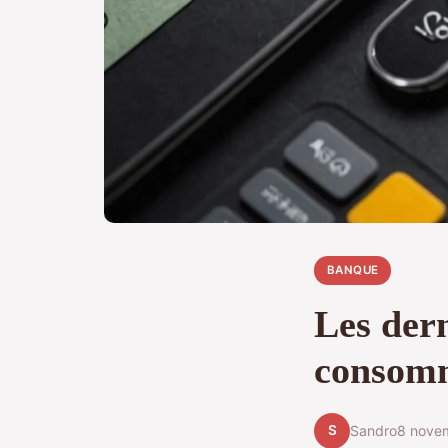
BANQUE
Les dern
consom
S
Sandro
8 nove