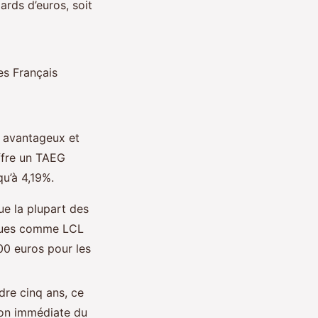
iards d’euros, soit
es Français
t avantageux et
ffre un TAEG
qu’à 4,19%.
ue la plupart des
nques comme LCL
00 euros pour les
dre cinq ans, ce
ion immédiate du