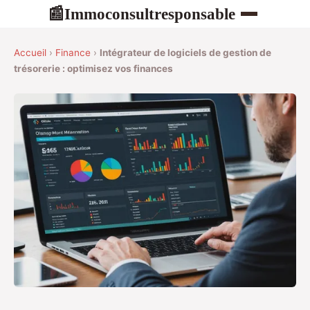
Immoconsultresponsable
📰
Accueil
›
Finance
›
Intégrateur de logiciels de gestion de
trésorerie : optimisez vos finances