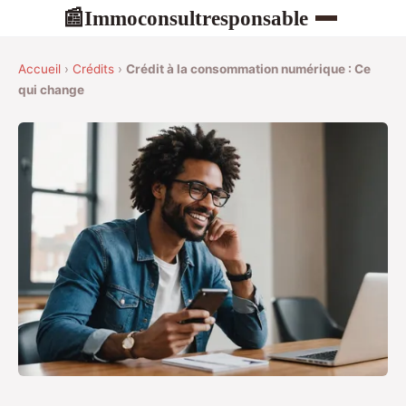
Immoconsultresponsable
📰
Accueil
›
Crédits
›
Crédit à la consommation numérique : Ce
qui change